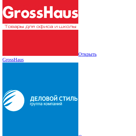
Открыть
GrossHaus