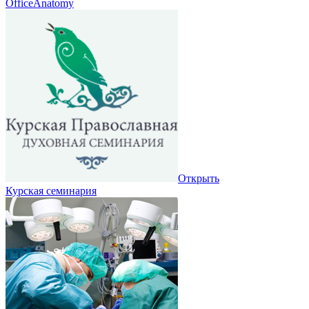
OfficeAnatomy
Открыть
Курская семинария